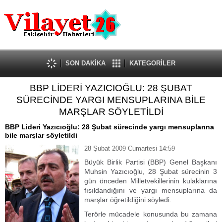
Güncel
Ekonomi
Politika
Eğitim
Sağlık
SON DAKİKA
KATEGORİLER
Spor
BBP LİDERİ YAZICIOĞLU: 28 ŞUBAT
Kültür-Sanat
SÜRECİNDE YARGI MENSUPLARINA BİLE
Dünya
MARŞLAR SÖYLETİLDİ
Röportaj
BBP Lideri Yazıcıoğlu: 28 Şubat sürecinde yargı mensuplarına
Tanıtım Yazısı
bile marşlar söyletildi
28 Şubat 2009 Cumartesi 14:59
Büyük Birlik Partisi (BBP) Genel Başkanı
Muhsin Yazıcıoğlu, 28 Şubat sürecinin 3
gün önceden Milletvekillerinin kulaklarına
fısıldandığını ve yargı mensuplarına da
marşlar öğretildiğini söyledi.
Terörle mücadele konusunda bu zamana