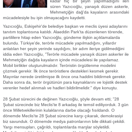
kadar hiç bir şeyin yapılmadığını ileri
süren Yazıcıoğlu, yanaşık düzen askerle,
Mehmetçiğin dağ'da kayaların arasındaki
mücadelesiyle bu işin olmayacağını kaydetti.
Yazıcıoğlu, Eskişehir'de belediye başkan ve meclis üyesi adaylarını
tanıtım toplantısına katıldı. Alaeddin Park'ta düzenlenen törende,
partililere hitap eden Yazıcıoğlu, gündeme ilişkin açıklamalarda
bulundu. Türkiye'de, terörle mücadele yapılmadığını, yıllardır
anlatılan her şeyin yerinde saydığını, bir adım ileriye gidilmediğini
iddia eden Yazıcıoğlu, "Terörle mücadele yanaşık düzen askerler ile
Mehmetçiğin dağda kayaların içinde mücadelesi ile yapılamaz.
Mobil birlikler oluşturulmalıdır. Teröristin örgütlenme modelini
çözmek gerekir. İlk önce teröristlere destekleri kesmek gerekir.
Mayınlar nerede üretilmişse ilk önce ona haddini bildirmek gerekir.
Daha sonra da, terör örgütünün para kaynaklarını ve lojistik destek
verenler hedef alınmalı ve hadleri bildirilmelidir." diye konuştu.
28 Şubat sürecini de değinen Yazıcıoğlu, şöyle devam etti; "28
Şubat sürecinde biz Meclis'te 8 arkadaş ile temsil ediliyorduk. 3 gün
önce Milletvekillerinin kulaklarına darbe olacağı fısıldandı. O
dönemde Meclis'te 28 Şubat sürecine karşı çıkarak, demokrasiyi
biz savunduk. O dönemde medya patronlarının bile dikkati çekildi.
Yargı mensupları, çağrıldı, toplantılarda marşlar söyletildi.