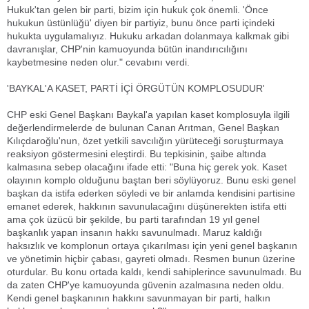
Hukuk'tan gelen bir parti, bizim için hukuk çok önemli. 'Önce
hukukun üstünlüğü' diyen bir partiyiz, bunu önce parti içindeki
hukukta uygulamalıyız. Hukuku arkadan dolanmaya kalkmak gibi
davranışlar, CHP'nin kamuoyunda bütün inandırıcılığını
kaybetmesine neden olur." cevabını verdi.
'BAYKAL'A KASET, PARTİ İÇİ ÖRGÜTÜN KOMPLOSUDUR'
CHP eski Genel Başkanı Baykal'a yapılan kaset komplosuyla ilgili
değerlendirmelerde de bulunan Canan Arıtman, Genel Başkan
Kılıçdaroğlu'nun, özet yetkili savcılığın yürüteceği soruşturmaya
reaksiyon göstermesini eleştirdi. Bu tepkisinin, şaibe altında
kalmasına sebep olacağını ifade etti: "Buna hiç gerek yok. Kaset
olayının komplo olduğunu baştan beri söylüyoruz. Bunu eski genel
başkan da istifa ederken söyledi ve bir anlamda kendisini partisine
emanet ederek, hakkının savunulacağını düşünerekten istifa etti
ama çok üzücü bir şekilde, bu parti tarafından 19 yıl genel
başkanlık yapan insanın hakkı savunulmadı. Maruz kaldığı
haksızlık ve komplonun ortaya çıkarılması için yeni genel başkanın
ve yönetimin hiçbir çabası, gayreti olmadı. Resmen bunun üzerine
oturdular. Bu konu ortada kaldı, kendi sahiplerince savunulmadı. Bu
da zaten CHP'ye kamuoyunda güvenin azalmasına neden oldu.
Kendi genel başkanının hakkını savunmayan bir parti, halkın