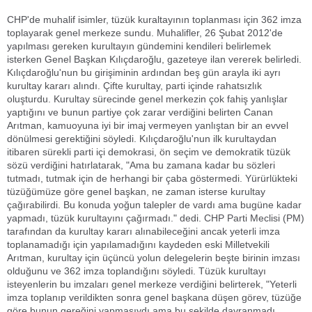
CHP'de muhalif isimler, tüzük kuraltayının toplanması için 362 imza
toplayarak genel merkeze sundu. Muhalifler, 26 Şubat 2012'de
yapılması gereken kurultayın gündemini kendileri belirlemek
isterken Genel Başkan Kılıçdaroğlu, gazeteye ilan vererek belirledi.
Kılıçdaroğlu'nun bu girişiminin ardından beş gün arayla iki ayrı
kurultay kararı alındı. Çifte kurultay, parti içinde rahatsızlık
oluşturdu. Kurultay sürecinde genel merkezin çok fahiş yanlışlar
yaptığını ve bunun partiye çok zarar verdiğini belirten Canan
Arıtman, kamuoyuna iyi bir imaj vermeyen yanlıştan bir an evvel
dönülmesi gerektiğini söyledi. Kılıçdaroğlu'nun ilk kurultaydan
itibaren sürekli parti içi demokrasi, ön seçim ve demokratik tüzük
sözü verdiğini hatırlatarak, "Ama bu zamana kadar bu sözleri
tutmadı, tutmak için de herhangi bir çaba göstermedi. Yürürlükteki
tüzüğümüze göre genel başkan, ne zaman isterse kurultay
çağırabilirdi. Bu konuda yoğun talepler de vardı ama bugüne kadar
yapmadı, tüzük kurultayını çağırmadı." dedi. CHP Parti Meclisi (PM)
tarafından da kurultay kararı alınabileceğini ancak yeterli imza
toplanamadığı için yapılamadığını kaydeden eski Milletvekili
Arıtman, kurultay için üçüncü yolun delegelerin beşte birinin imzası
olduğunu ve 362 imza toplandığını söyledi. Tüzük kurultayı
isteyenlerin bu imzaları genel merkeze verdiğini belirterek, "Yeterli
imza toplanıp verildikten sonra genel başkana düşen görev, tüzüğe
göre bunun gereğini yapmasıydı ama bu şekilde davranmadı,