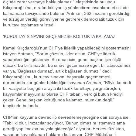
ölçüde zarar vermeye hakkı olamaz." eleştirisinde bulundu.
Kılıçdaroğlu'na, etrafındaki yanlış yönlendiren insanların etkisinde
kalmaması tavsiyesinde bulunan Arıtman, 362 imzanın gerektirdiği
ve tüzüğün verdiği görevi yerine getirerek demokratik tüzük için
kurultayı toplamasını istedi.
'KURULTAY SINAVINI GEÇEMEZSE KOLTUKTA KALAMAZ'
Kemal Kılıçdaroğlu'nun CHP'ye liderlik yapabileceğini göstermesini
isteyen Arıtman, "Sorun çözsün, lider olsun, CHP'ye liderlik
yapabileceğini göstersin. Bu onun için, genel başkan için ölçüt
olacak. Bu bir sınavdır, bu sınavı geçemezse eğer, bir atasözümüz
var ya, 'Bağlasan durmaz', artık bağlasan durmaz." dedi.
Kılıçdaroğlu'nu, kurultay sınavını başarıyla geçememesi
durumunda zor günler beklediğini savunan Arıtman, "Böyle komedi
bir vaziyette beş gün arayla iki tüzük kurultayı, yargı süreçleri,
kayyumlar mayyumlar olursa CHP tabanı, verdiği bütün krediyi
çeker. Genel başkan koltuğunda kalamaz, mümkün değil."
tespitinde bulundu.
CHP'nin kayyuma devredilip devredilemeyeceğine dair soruya ise,
"Tabii ki olur. İmzacılar söylüyor, 'Bunun olmasını istemeyiz ama
gereği yapılmazsa bu yola gideceğiz.' diyorlar. Herkes tüzükten,
yasadan kaynaklanan haklarını kullanıyor. CHP, Müdafaa–i