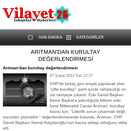
Güncel
Ekonomi
Politika
Eğitim
Sağlık
SON DAKİKA
KATEGORİLER
Spor
ARITMAN'DAN KURULTAY
Kültür-Sanat
DEĞERLENDİRMESİ
Dünya
Röportaj
Arıtman'dan kurultay değerlendirmesi
Tanıtım Yazısı
07 Şubat 2012 Salı 12:27
CHP'de birkaç gün arayla yapılacak olan
"çifte kurultay", parti içinde rahatsızlığı en
üst seviyeye çıkardı. Eski Genel Başkan
Deniz Baykal'a yakınlığıyla bilinen eski
İzmir Milletvekili Canan Arıtman, kurultay
kaosu için, "Liderlik sorun çıkarmak değil,
sorunları çözmektir." değerlendirmesinde bulundu. Arıtman, CHP
Genel Başkanı Kemal Kılıçdaroğlu'nun kaosa sebep olduğunu iddia
etti.