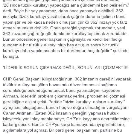
'26'sında tüzük kurultayı yapacağız ama gündemini ben belirlerim.'
dedi. Böyle bir şey yapamaz, daha önce yapsaydı olabilirdi. 362
imzayla tüzük kurultayı yasal olarak çağrılır duruma gelince bunu
yapmıştır ve bir kaosa neden olmuştur, çünkü 362 imzayı yok farz
etmesi mümkün değildir. Onun gereğini yapmak zorundadır, yani
362 imzanın çağırdığı gündemle bir kurultay toplamak zorundadır.
Bunun öncesinde genel başkanın çağrısıyla ve kendi belirlediği
gündemle bir tüzük kurultayı olup beş altı gün sonra bir tüzük
kurultayı daha yapılması abes bir durumdur, hoş değildir." şeklinde
konuştu.
'LİDERLİK SORUN ÇIKARMAK DEĞİL, SORUNLARI ÇÖZMEKTİR'
CHP Genel Başkanı Kılıçdaroğlu'nun, 362 imzanın gereğini yaparak
tüzük kurultayının şölen havasında düzenlenmesini sağlama
sorumluluğu bulunduğunu ancak bunu yapmadığını kaydeden
Arıtman, liderlerin problem çıkarmak yerine, problemleri çözmesi
gerektiğine dikkat çekti. Partide "bizim kurultay–onların kurultayı"
ayrışması oluştuğunu, bunun hoş ve doğru olmadığını vurgulayan
Canan Arıtman, "Zaten 362 imzanın gereğini yapmasa hukuk
işleyecek, yani olay mahkemeye, CHP'nin kayyuma devredilmesine
kadar gidecek. Bunlar CHP'ye karşı kamuoyunda iyi görüntülere,
algılamalara yol açmaz. Bir parti genel başkanının, partisine bu