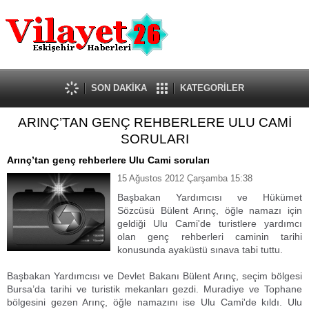
Güncel
Ekonomi
Politika
Eğitim
Sağlık
SON DAKİKA
KATEGORİLER
Spor
ARINÇ’TAN GENÇ REHBERLERE ULU CAMİ
Kültür-Sanat
SORULARI
Dünya
Röportaj
Arınç’tan genç rehberlere Ulu Cami soruları
Tanıtım Yazısı
15 Ağustos 2012 Çarşamba 15:38
Başbakan Yardımcısı ve Hükümet
Sözcüsü Bülent Arınç, öğle namazı için
geldiği Ulu Cami'de turistlere yardımcı
olan genç rehberleri caminin tarihi
konusunda ayaküstü sınava tabi tuttu.
Başbakan Yardımcısı ve Devlet Bakanı Bülent Arınç, seçim bölgesi
Bursa’da tarihi ve turistik mekanları gezdi. Muradiye ve Tophane
bölgesini gezen Arınç, öğle namazını ise Ulu Cami'de kıldı. Ulu