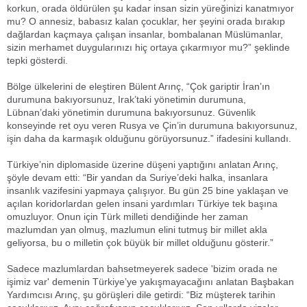
korkun, orada öldürülen şu kadar insan sizin yüreğinizi kanatmıyor
mu? O annesiz, babasız kalan çocuklar, her şeyini orada bırakıp
dağlardan kaçmaya çalışan insanlar, bombalanan Müslümanlar,
sizin merhamet duygularınızı hiç ortaya çıkarmıyor mu?” şeklinde
tepki gösterdi.
Bölge ülkelerini de eleştiren Bülent Arınç, “Çok gariptir İran’ın
durumuna bakıyorsunuz, Irak’taki yönetimin durumuna,
Lübnan’daki yönetimin durumuna bakıyorsunuz. Güvenlik
konseyinde ret oyu veren Rusya ve Çin’in durumuna bakıyorsunuz,
işin daha da karmaşık olduğunu görüyorsunuz.” ifadesini kullandı.
Türkiye’nin diplomaside üzerine düşeni yaptığını anlatan Arınç,
şöyle devam etti: “Bir yandan da Suriye’deki halka, insanlara
insanlık vazifesini yapmaya çalışıyor. Bu gün 25 bine yaklaşan ve
açılan koridorlardan gelen insani yardımları Türkiye tek başına
omuzluyor. Onun için Türk milleti dendiğinde her zaman
mazlumdan yan olmuş, mazlumun elini tutmuş bir millet akla
geliyorsa, bu o milletin çok büyük bir millet olduğunu gösterir.”
Sadece mazlumlardan bahsetmeyerek sadece 'bizim orada ne
işimiz var' demenin Türkiye’ye yakışmayacağını anlatan Başbakan
Yardımcısı Arınç, şu görüşleri dile getirdi: “Biz müşterek tarihin