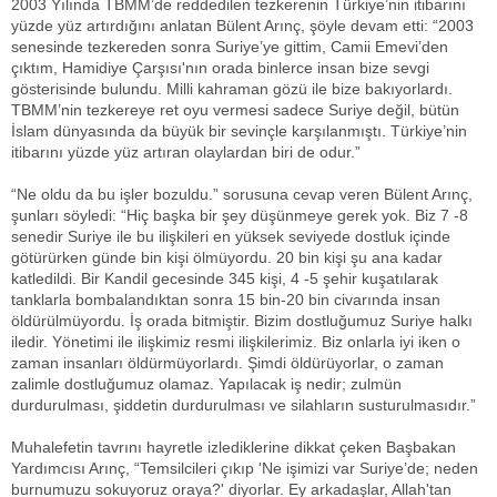
2003 Yılında TBMM’de reddedilen tezkerenin Türkiye’nin itibarını
yüzde yüz artırdığını anlatan Bülent Arınç, şöyle devam etti: “2003
senesinde tezkereden sonra Suriye’ye gittim, Camii Emevi’den
çıktım, Hamidiye Çarşısı'nın orada binlerce insan bize sevgi
gösterisinde bulundu. Milli kahraman gözü ile bize bakıyorlardı.
TBMM’nin tezkereye ret oyu vermesi sadece Suriye değil, bütün
İslam dünyasında da büyük bir sevinçle karşılanmıştı. Türkiye’nin
itibarını yüzde yüz artıran olaylardan biri de odur.”
“Ne oldu da bu işler bozuldu.” sorusuna cevap veren Bülent Arınç,
şunları söyledi: “Hiç başka bir şey düşünmeye gerek yok. Biz 7 -8
senedir Suriye ile bu ilişkileri en yüksek seviyede dostluk içinde
götürürken günde bin kişi ölmüyordu. 20 bin kişi şu ana kadar
katledildi. Bir Kandil gecesinde 345 kişi, 4 -5 şehir kuşatılarak
tanklarla bombalandıktan sonra 15 bin-20 bin civarında insan
öldürülmüyordu. İş orada bitmiştir. Bizim dostluğumuz Suriye halkı
iledir. Yönetimi ile ilişkimiz resmi ilişkilerimiz. Biz onlarla iyi iken o
zaman insanları öldürmüyorlardı. Şimdi öldürüyorlar, o zaman
zalimle dostluğumuz olamaz. Yapılacak iş nedir; zulmün
durdurulması, şiddetin durdurulması ve silahların susturulmasıdır.”
Muhalefetin tavrını hayretle izlediklerine dikkat çeken Başbakan
Yardımcısı Arınç, “Temsilcileri çıkıp 'Ne işimizi var Suriye’de; neden
burnumuzu sokuyoruz oraya?' diyorlar. Ey arkadaşlar, Allah'tan