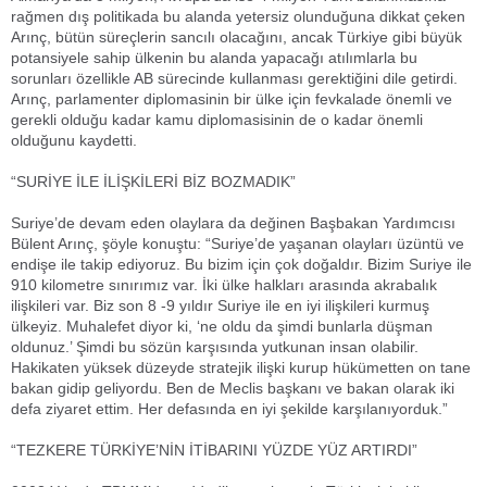
rağmen dış politikada bu alanda yetersiz olunduğuna dikkat çeken
Arınç, bütün süreçlerin sancılı olacağını, ancak Türkiye gibi büyük
potansiyele sahip ülkenin bu alanda yapacağı atılımlarla bu
sorunları özellikle AB sürecinde kullanması gerektiğini dile getirdi.
Arınç, parlamenter diplomasinin bir ülke için fevkalade önemli ve
gerekli olduğu kadar kamu diplomasisinin de o kadar önemli
olduğunu kaydetti.
“SURİYE İLE İLİŞKİLERİ BİZ BOZMADIK”
Suriye’de devam eden olaylara da değinen Başbakan Yardımcısı
Bülent Arınç, şöyle konuştu: “Suriye’de yaşanan olayları üzüntü ve
endişe ile takip ediyoruz. Bu bizim için çok doğaldır. Bizim Suriye ile
910 kilometre sınırımız var. İki ülke halkları arasında akrabalık
ilişkileri var. Biz son 8 -9 yıldır Suriye ile en iyi ilişkileri kurmuş
ülkeyiz. Muhalefet diyor ki, ‘ne oldu da şimdi bunlarla düşman
oldunuz.’ Şimdi bu sözün karşısında yutkunan insan olabilir.
Hakikaten yüksek düzeyde stratejik ilişki kurup hükümetten on tane
bakan gidip geliyordu. Ben de Meclis başkanı ve bakan olarak iki
defa ziyaret ettim. Her defasında en iyi şekilde karşılanıyorduk.”
“TEZKERE TÜRKİYE’NİN İTİBARINI YÜZDE YÜZ ARTIRDI”