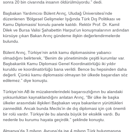
sonra 20 bin civarında insanın öldürülmüyordu.” dedi.
Başbakan Yardımcısı Bülent Arınç, Uludağ Üniversitesi’nde
düzenlenen ‘Bölgesel Gelişmeler Işığında Türk Dış Politikası ve
Kamu Diplomasisi’ konulu panele katıldı. Rektör Prof. Dr. Kamil
Dilek ve Bursa Valisi Şahabettin Harput’un konuşmalarının ardından
kürsüye çıkan Bakan Arınç gündeme ilişkin değerlendirmelerde
bulundu.
Bülent Arınç, Türkiye’nin artık kamu diplomasisine yabancı
olmadığını belirterek, “Benim de yönetimimde çeşitli kurumlar var.
Başbakanlık Kamu Diplomasi Genel Koordinatörlüğü iki yıldır
kuruldu ve koordinatörlüğü bana verildi. Bence bu hepsinden daha
değerli. Çünkü kamu diplomasisi olmayan bir ülkede başarıdan söz
edilemez.” diye konuştu.
Türkiye’nin AB ile müzakerelerindeki başarısızlığının bu alandaki
yoksunluktan kaynaklandığını anlatan Arınç, “Bir ülke ile başka
ülkeler arasındaki ilişkileri Başbakan veya bakanların yürüttükleri
zannedildi. Ancak bunda Meclis’in de dış diplomasi için çok önemli
bir rolü vardır. Türkiye’de bu alanda büyük bir eksiklik vardı. Bu
nedenle bu kurumu hayata geçirdik.” şeklinde konuştu.
Almanya’da 3 milyon, Avrupa’da ise 4 milyon Türk bulunmasına