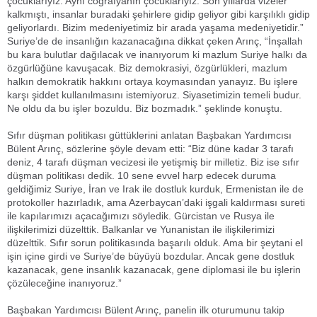
çocuklarıyız. Aynı coğrafyanın çocuklarıyız. Son yıllarda vizeler
kalkmıştı, insanlar buradaki şehirlere gidip geliyor gibi karşılıklı gidip
geliyorlardı. Bizim medeniyetimiz bir arada yaşama medeniyetidir.”
Suriye’de de insanlığın kazanacağına dikkat çeken Arınç, “İnşallah
bu kara bulutlar dağılacak ve inanıyorum ki mazlum Suriye halkı da
özgürlüğüne kavuşacak. Biz demokrasiyi, özgürlükleri, mazlum
halkın demokratik hakkını ortaya koymasından yanayız. Bu işlere
karşı şiddet kullanılmasını istemiyoruz. Siyasetimizin temeli budur.
Ne oldu da bu işler bozuldu. Biz bozmadık.” şeklinde konuştu.
Sıfır düşman politikası güttüklerini anlatan Başbakan Yardımcısı
Bülent Arınç, sözlerine şöyle devam etti: “Biz düne kadar 3 tarafı
deniz, 4 tarafı düşman vecizesi ile yetişmiş bir milletiz. Biz ise sıfır
düşman politikası dedik. 10 sene evvel harp edecek duruma
geldiğimiz Suriye, İran ve Irak ile dostluk kurduk, Ermenistan ile de
protokoller hazırladık, ama Azerbaycan’daki işgali kaldırması sureti
ile kapılarımızı açacağımızı söyledik. Gürcistan ve Rusya ile
ilişkilerimizi düzelttik. Balkanlar ve Yunanistan ile ilişkilerimizi
düzelttik. Sıfır sorun politikasında başarılı olduk. Ama bir şeytani el
işin içine girdi ve Suriye’de büyüyü bozdular. Ancak gene dostluk
kazanacak, gene insanlık kazanacak, gene diplomasi ile bu işlerin
çözüleceğine inanıyoruz.”
Başbakan Yardımcısı Bülent Arınç, panelin ilk oturumunu takip