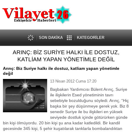
Güncel
Ekonomi
Politika
Eğitim
Sağlık
SON DAKİKA
KATEGORİLER
Spor
ARINÇ: BİZ SURİYE HALKI İLE DOSTUZ,
Kültür-Sanat
KATLİAM YAPAN YÖNETİMLE DEĞİL
Dünya
Röportaj
Arınç: Biz Suriye halkı ile dostuz, katliam yapan yönetimle
değil
Tanıtım Yazısı
13 Nisan 2012 Cuma 17:20
Başbakan Yardımcısı Bülent Arınç, Suriye
ile ilişkilerin Esed yönetiminin tavrı
sebebiyle bozulduğunu söyledi. Arınç, “Hiç
başka bir şey düşünmeye gerek yok. Biz 8
senedir Suriye ile bu ilişkileri en yüksek
seviyede dostluk içinde götürürken günde
bin kişi ölmüyordu. 20 bin kişi şu ana kadar katledildi. Bir kandil
gecesinde 345 kişi, 5 şehir kuşatılarak tanklarla bombalandıktan