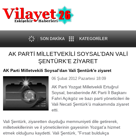
Güncel
Ekonomi
Politika
Eğitim
Sağlık
SON DAKİKA
KATEGORİLER
Spor
AK PARTİ MİLLETVEKİLİ SOYSAL’DAN VALİ
Kültür-Sanat
ŞENTÜRK'E ZİYARET
Dünya
Röportaj
AK Parti Milletvekili Soysal’dan Vali Şentürk'e ziyaret
Tanıtım Yazısı
06 Şubat 2012 Pazartesi 18:09
AK Parti Yozgat Milletvekili Ertuğrul
Soysal, beraberinde AK Parti İl Başkanı
Fahri Açıkgöz ve bazı parti yöneticileri ile
Vali Necati Şentürk’ü makamında ziyaret
etti.
Vali Şentürk, ziyaretten duyduğu memnuniyeti dile getirerek,
milletvekillerinin ve il yöneticilerinin gayesinin Yozgat’a hizmet
etmek olduğunu kaydetti. Vali Şentürk, "Fırsat buldukça