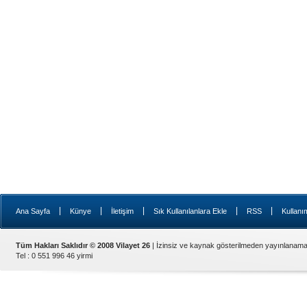
|
|
|
|
|
Ana Sayfa
Künye
İletişim
Sık Kullanılanlara Ekle
RSS
Kullanı
Tüm Hakları Saklıdır © 2008 Vilayet 26
| İzinsiz ve kaynak gösterilmeden yayınlanama
Tel : 0 551 996 46 yirmi