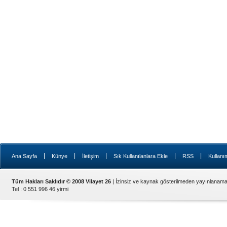
|
|
|
|
|
Ana Sayfa
Künye
İletişim
Sık Kullanılanlara Ekle
RSS
Kullanı
Tüm Hakları Saklıdır © 2008 Vilayet 26
| İzinsiz ve kaynak gösterilmeden yayınlanama
Tel : 0 551 996 46 yirmi